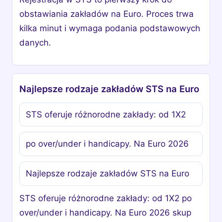
obstawiania zakładów na Euro. Proces trwa
kilka minut i wymaga podania podstawowych
danych.
Najlepsze rodzaje zakładów STS na Euro
STS oferuje różnorodne zakłady: od 1X2
po over/under i handicapy. Na Euro 2026
Najlepsze rodzaje zakładów STS na Euro
STS oferuje różnorodne zakłady: od 1X2 po
over/under i handicapy. Na Euro 2026 skup