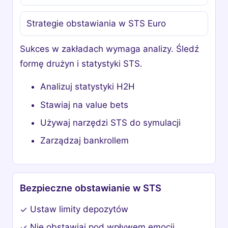
Strategie obstawiania w STS Euro
Sukces w zakładach wymaga analizy. Śledź
formę drużyn i statystyki STS.
Analizuj statystyki H2H
Stawiaj na value bets
Używaj narzędzi STS do symulacji
Zarządzaj bankrollem
Bezpieczne obstawianie w STS
Ustaw limity depozytów
✓
Nie obstawiaj pod wpływem emocji
✓