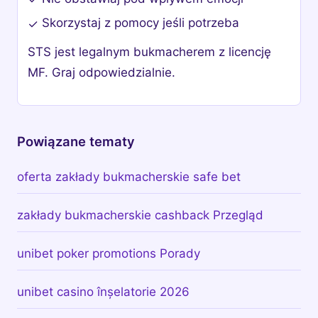
Skorzystaj z pomocy jeśli potrzeba
✓
STS jest legalnym bukmacherem z licencję
MF. Graj odpowiedzialnie.
Powiązane tematy
oferta zakłady bukmacherskie safe bet
zakłady bukmacherskie cashback Przegląd
unibet poker promotions Porady
unibet casino înșelatorie 2026