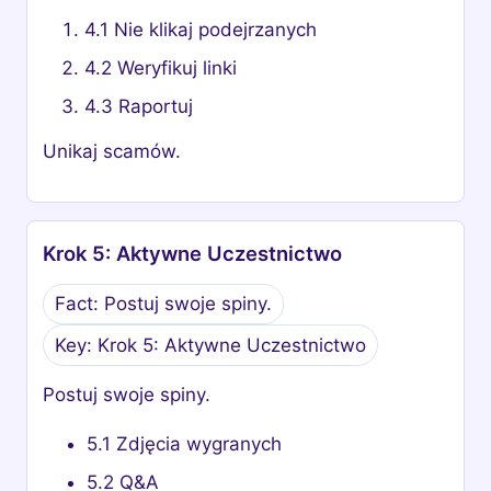
4.1 Nie klikaj podejrzanych
4.2 Weryfikuj linki
4.3 Raportuj
Unikaj scamów.
Krok 5: Aktywne Uczestnictwo
Fact: Postuj swoje spiny.
Key: Krok 5: Aktywne Uczestnictwo
Postuj swoje spiny.
5.1 Zdjęcia wygranych
5.2 Q&A