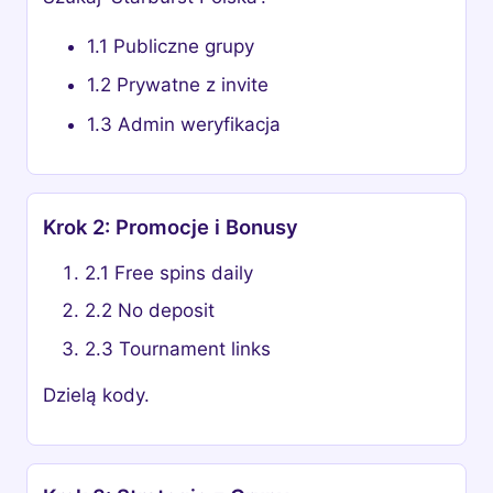
1.1 Publiczne grupy
1.2 Prywatne z invite
1.3 Admin weryfikacja
Krok 2: Promocje i Bonusy
2.1 Free spins daily
2.2 No deposit
2.3 Tournament links
Dzielą kody.