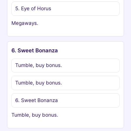
5. Eye of Horus
Megaways.
6. Sweet Bonanza
Tumble, buy bonus.
Tumble, buy bonus.
6. Sweet Bonanza
Tumble, buy bonus.