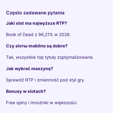
Często zadawane pytania
Jaki slot ma najwyższe RTP?
Book of Dead z 96,21% w 2026.
Czy slоты mobilne są dobre?
Tak, wszystkie top tytuły zoptymalizowane.
Jak wybrać maszynę?
Sprawdź RTP i zmienność pod styl gry.
Bonusy w slotach?
Free spiny i mnożniki w większości.