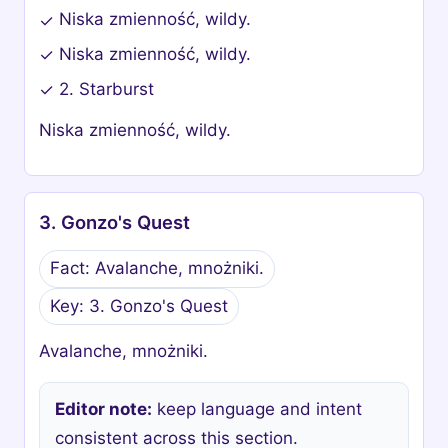
Niska zmienność, wildy.
✓
Niska zmienność, wildy.
✓
2. Starburst
✓
Niska zmienność, wildy.
3. Gonzo's Quest
Fact: Avalanche, mnożniki.
Key: 3. Gonzo's Quest
Avalanche, mnożniki.
Editor note:
keep language and intent
consistent across this section.