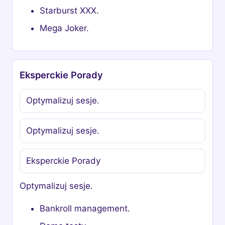
Starburst XXX.
Mega Joker.
Eksperckie Porady
Optymalizuj sesje.
Optymalizuj sesje.
Eksperckie Porady
Optymalizuj sesje.
Bankroll management.