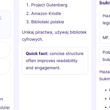
buk
Project Gutenberg
Amazon Kindle
Haz
,
Biblioteki polskie
leg
Unikaj piractwa, używaj bibliotek
MF.
cyfrowych.
Poł
Quick fact:
concise structure
buk
often improves readability
and engagement.
Hazar
bukm
en
dziei