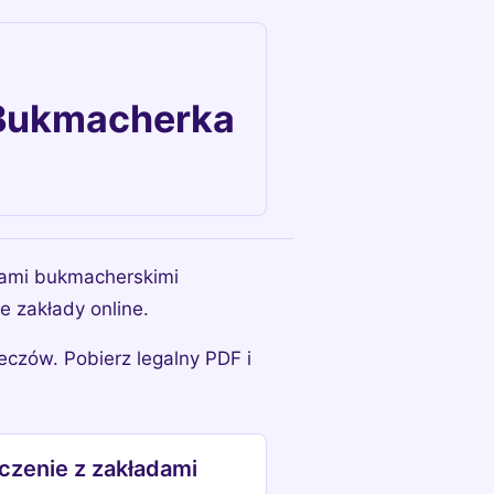
i Bukmacherka
ładami bukmacherskimi
 zakłady online.
eczów. Pobierz legalny PDF i
czenie z zakładami