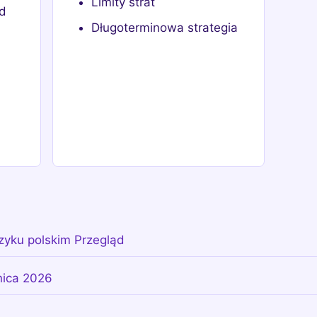
Limity strat
od
Długoterminowa strategia
zyku polskim Przegląd
nica 2026