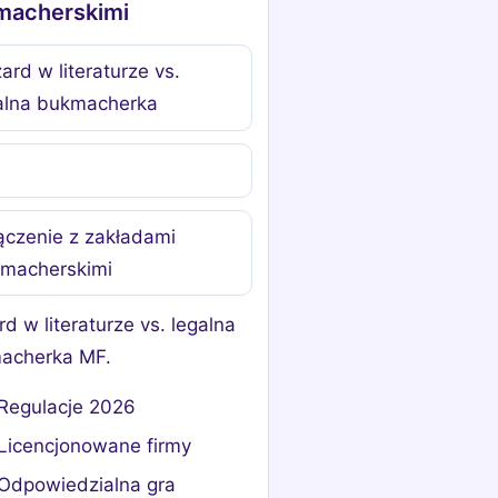
macherskimi
ard w literaturze vs.
alna bukmacherka
ączenie z zakładami
macherskimi
d w literaturze vs. legalna
acherka MF.
Regulacje 2026
Licencjonowane firmy
Odpowiedzialna gra