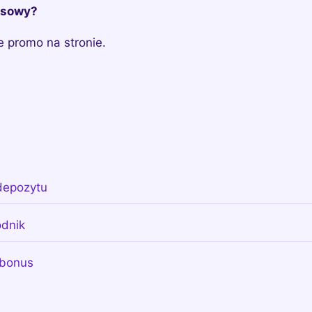
usowy?
 promo na stronie.
depozytu
odnik
 bonus