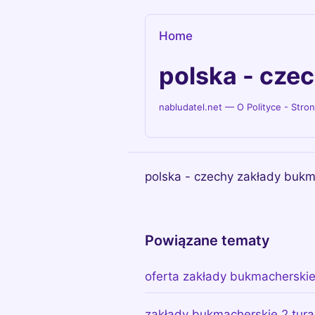
Home
polska - cze
nabludatel.net — O Polityce - Stro
polska - czechy zakłady bukma
Powiązane tematy
oferta zakłady bukmacherski
zakłady bukmacherskie 2 tura