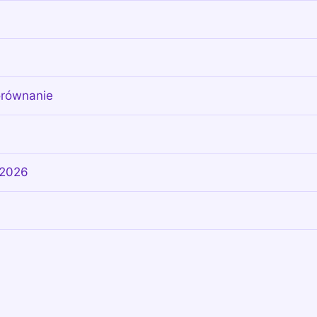
orównanie
 2026