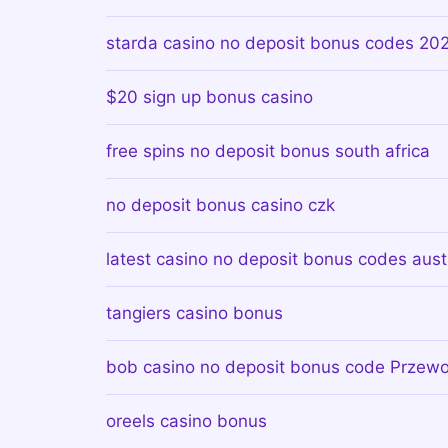
starda casino no deposit bonus codes 20
$20 sign up bonus casino
free spins no deposit bonus south africa
no deposit bonus casino czk
latest casino no deposit bonus codes aust
tangiers casino bonus
bob casino no deposit bonus code Przew
oreels casino bonus