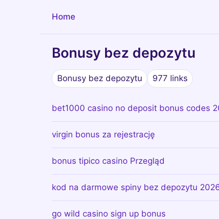
Home
Bonusy bez depozytu
Bonusy bez depozytu
977 links
bet1000 casino no deposit bonus codes 
virgin bonus za rejestrację
bonus tipico casino Przegląd
kod na darmowe spiny bez depozytu 202
go wild casino sign up bonus