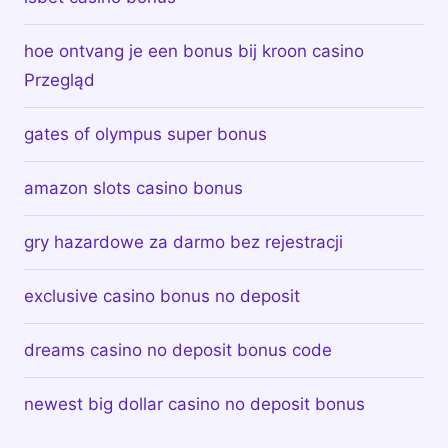
hoe ontvang je een bonus bij kroon casino
Przegląd
gates of olympus super bonus
amazon slots casino bonus
gry hazardowe za darmo bez rejestracji
exclusive casino bonus no deposit
dreams casino no deposit bonus code
newest big dollar casino no deposit bonus