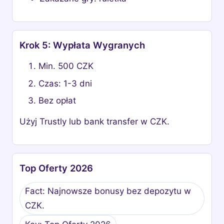
Krok 5: Wypłata Wygranych
Min. 500 CZK
Czas: 1-3 dni
Bez opłat
Użyj Trustly lub bank transfer w CZK.
Top Oferty 2026
Fact: Najnowsze bonusy bez depozytu w
CZK.