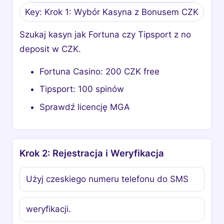
Key: Krok 1: Wybór Kasyna z Bonusem CZK
Szukaj kasyn jak Fortuna czy Tipsport z no
deposit w CZK.
Fortuna Casino: 200 CZK free
Tipsport: 100 spinów
Sprawdź licencję MGA
Krok 2: Rejestracja i Weryfikacja
Użyj czeskiego numeru telefonu do SMS
weryfikacji.