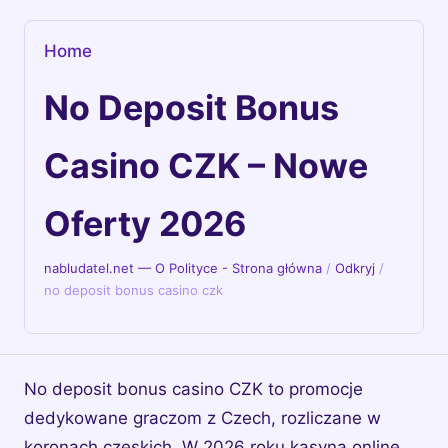
Home
No Deposit Bonus
Casino CZK – Nowe
Oferty 2026
nabludatel.net — O Polityce - Strona główna
/
Odkryj
/
no deposit bonus casino czk
No deposit bonus casino CZK to promocje
dedykowane graczom z Czech, rozliczane w
koronach czeskich. W 2026 roku kasyna online