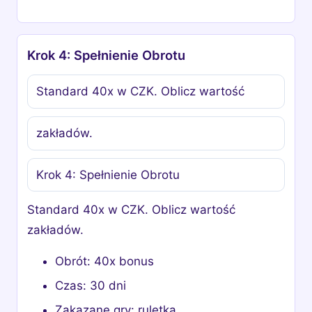
Krok 4: Spełnienie Obrotu
Standard 40x w CZK. Oblicz wartość
zakładów.
Krok 4: Spełnienie Obrotu
Standard 40x w CZK. Oblicz wartość
zakładów.
Obrót: 40x bonus
Czas: 30 dni
Zakazane gry: ruletka