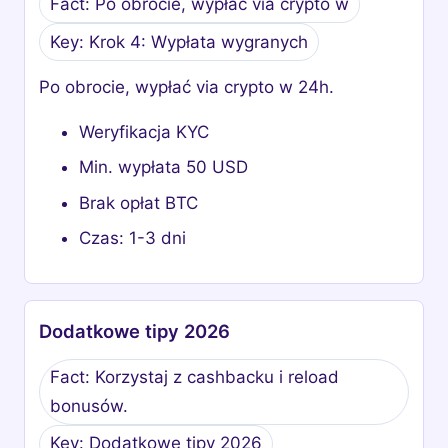
Fact: Po obrocie, wypłać via crypto w
Key: Krok 4: Wypłata wygranych
Po obrocie, wypłać via crypto w 24h.
Weryfikacja KYC
Min. wypłata 50 USD
Brak opłat BTC
Czas: 1-3 dni
Dodatkowe tipy 2026
Fact: Korzystaj z cashbacku i reload
bonusów.
Key: Dodatkowe tipy 2026