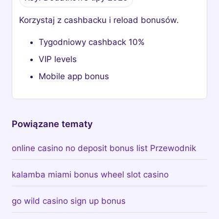
Korzystaj z cashbacku i reload bonusów.
Tygodniowy cashback 10%
VIP levels
Mobile app bonus
Powiązane tematy
online casino no deposit bonus list Przewodnik
kalamba miami bonus wheel slot casino
go wild casino sign up bonus