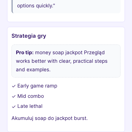
options quickly."
Strategia gry
Pro tip:
money soap jackpot Przegląd
works better with clear, practical steps
and examples.
Early game ramp
✓
Mid combo
✓
Late lethal
✓
Akumuluj soap do jackpot burst.