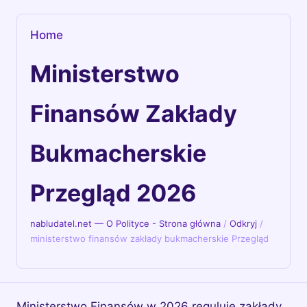
Home
Ministerstwo
Finansów Zakłady
Bukmacherskie
Przegląd 2026
nabludatel.net — O Polityce - Strona główna
/
Odkryj
/
ministerstwo finansów zakłady bukmacherskie Przegląd
Ministerstwo Finansów w 2026 reguluje zakłady