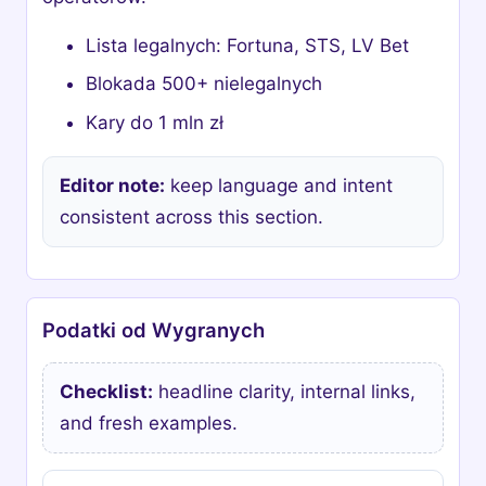
Lista legalnych: Fortuna, STS, LV Bet
Blokada 500+ nielegalnych
Kary do 1 mln zł
Editor note:
keep language and intent
consistent across this section.
Podatki od Wygranych
Checklist:
headline clarity, internal links,
and fresh examples.