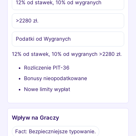
12% od stawek, 10% od wygranych
>2280 zł.
Podatki od Wygranych
12% od stawek, 10% od wygranych >2280 zł.
Rozliczenie PIT-36
Bonusy nieopodatkowane
Nowe limity wypłat
Wpływ na Graczy
Fact: Bezpieczniejsze typowanie.