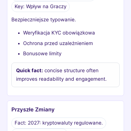
Key: Wpływ na Graczy
Bezpieczniejsze typowanie.
Weryfikacja KYC obowiązkowa
Ochrona przed uzależnieniem
Bonusowe limity
Quick fact:
concise structure often
improves readability and engagement.
Przyszłe Zmiany
Fact: 2027: kryptowaluty regulowane.