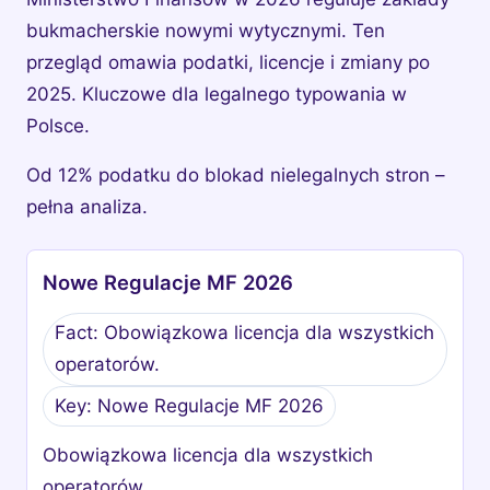
bukmacherskie nowymi wytycznymi. Ten
przegląd omawia podatki, licencje i zmiany po
2025. Kluczowe dla legalnego typowania w
Polsce.
Od 12% podatku do blokad nielegalnych stron –
pełna analiza.
Nowe Regulacje MF 2026
Fact: Obowiązkowa licencja dla wszystkich
operatorów.
Key: Nowe Regulacje MF 2026
Obowiązkowa licencja dla wszystkich
operatorów.