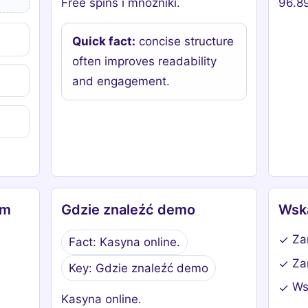
Free spins i mnożniki.
96.8
Quick fact:
concise structure
often improves readability
and engagement.
em
Gdzie znaleźć demo
Wsk
Za
✓
Fact: Kasyna online.
Za
✓
Key: Gdzie znaleźć demo
Ws
✓
Kasyna online.