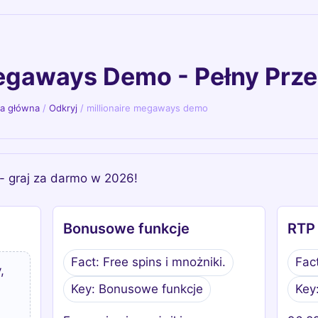
Megaways Demo - Pełny Prz
na główna
/
Odkryj
/
millionaire megaways demo
- graj za darmo w 2026!
Bonusowe funkcje
RTP 
Fact: Free spins i mnożniki.
Fac
,
Key: Bonusowe funkcje
Key: