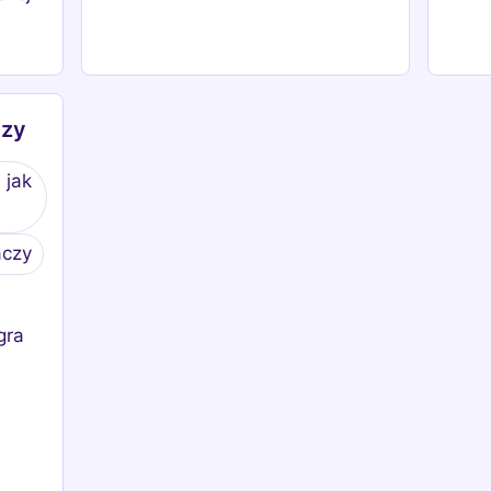
czy
 jak
aczy
gra
j