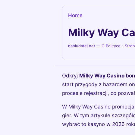
Home
Milky Way Ca
nabludatel.net — O Polityce - Stro
Odkryj
Milky Way Casino bon
start przygody z hazardem on
procesie rejestracji, co pozw
W Milky Way Casino promocja t
gier. W tym artykule szczegó
wybrać to kasyno w 2026 rok