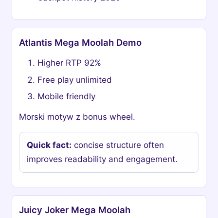
Atlantis Mega Moolah Demo
Higher RTP 92%
Free play unlimited
Mobile friendly
Morski motyw z bonus wheel.
Quick fact:
concise structure often
improves readability and engagement.
Juicy Joker Mega Moolah