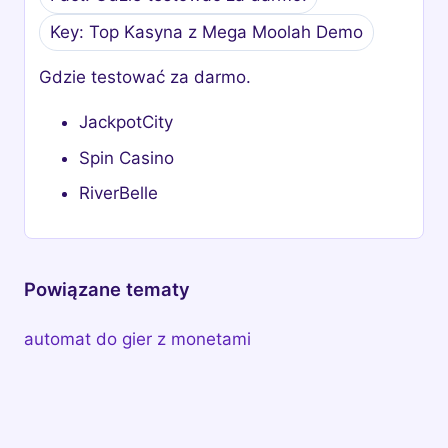
Key: Top Kasyna z Mega Moolah Demo
Gdzie testować za darmo.
JackpotCity
Spin Casino
RiverBelle
Powiązane tematy
automat do gier z monetami