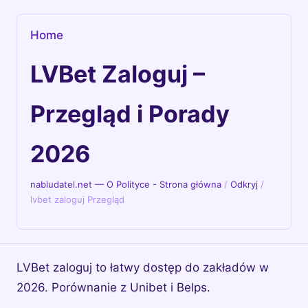
Home
LVBet Zaloguj –
Przegląd i Porady
2026
nabludatel.net — O Polityce - Strona główna
/
Odkryj
/
lvbet zaloguj Przegląd
LVBet zaloguj to łatwy dostęp do zakładów w
2026. Porównanie z Unibet i Belps.