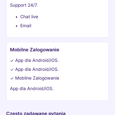
Support 24/7.
Chat live
Email
Mobilne Zalogowanie
App dla Android/iOS.
✓
App dla Android/iOS.
✓
Mobilne Zalogowanie
✓
App dla Android/iOS.
Często zadawane pytania