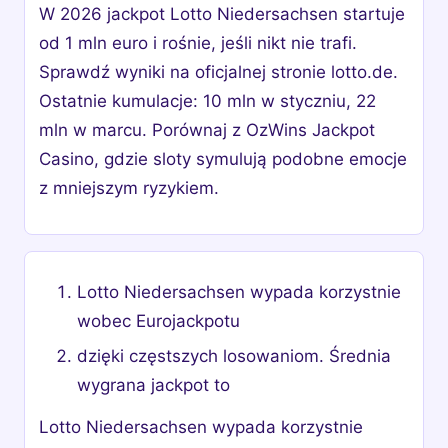
W 2026 jackpot Lotto Niedersachsen startuje
od 1 mln euro i rośnie, jeśli nikt nie trafi.
Sprawdź wyniki na oficjalnej stronie lotto.de.
Ostatnie kumulacje: 10 mln w styczniu, 22
mln w marcu. Porównaj z OzWins Jackpot
Casino, gdzie sloty symulują podobne emocje
z mniejszym ryzykiem.
Lotto Niedersachsen wypada korzystnie
wobec Eurojackpotu
dzięki częstszych losowaniom. Średnia
wygrana jackpot to
Lotto Niedersachsen wypada korzystnie