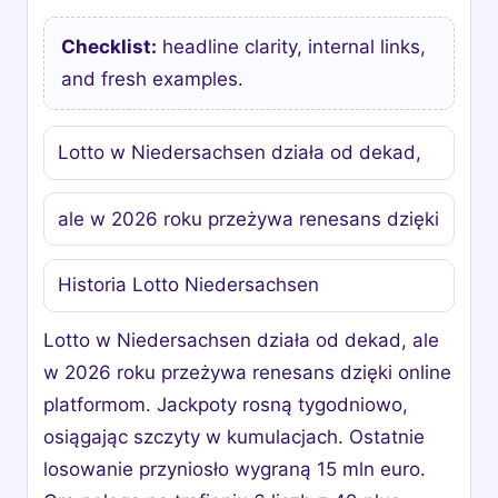
Checklist:
headline clarity, internal links,
and fresh examples.
Lotto w Niedersachsen działa od dekad,
ale w 2026 roku przeżywa renesans dzięki
Historia Lotto Niedersachsen
Lotto w Niedersachsen działa od dekad, ale
w 2026 roku przeżywa renesans dzięki online
platformom. Jackpoty rosną tygodniowo,
osiągając szczyty w kumulacjach. Ostatnie
losowanie przyniosło wygraną 15 mln euro.