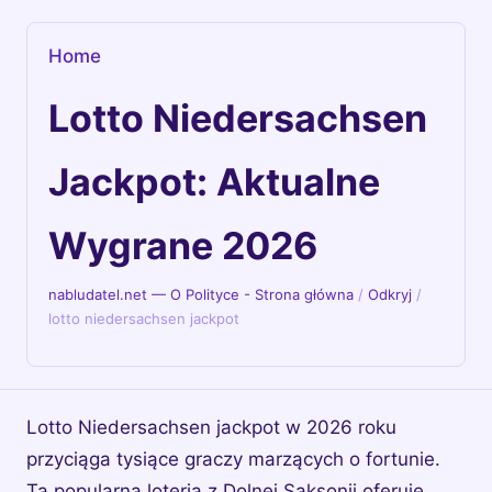
Home
Lotto Niedersachsen
Jackpot: Aktualne
Wygrane 2026
nabludatel.net — O Polityce - Strona główna
/
Odkryj
/
lotto niedersachsen jackpot
Lotto Niedersachsen jackpot w 2026 roku
przyciąga tysiące graczy marzących o fortunie.
Ta popularna loteria z Dolnej Saksonii oferuje