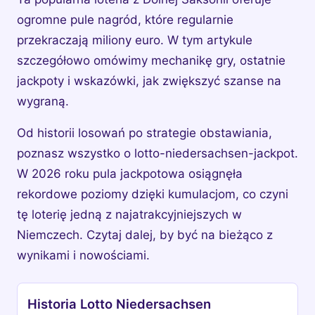
ogromne pule nagród, które regularnie
przekraczają miliony euro. W tym artykule
szczegółowo omówimy mechanikę gry, ostatnie
jackpoty i wskazówki, jak zwiększyć szanse na
wygraną.
Od historii losowań po strategie obstawiania,
poznasz wszystko o lotto-niedersachsen-jackpot.
W 2026 roku pula jackpotowa osiągnęła
rekordowe poziomy dzięki kumulacjom, co czyni
tę loterię jedną z najatrakcyjniejszych w
Niemczech. Czytaj dalej, by być na bieżąco z
wynikami i nowościami.
Historia Lotto Niedersachsen