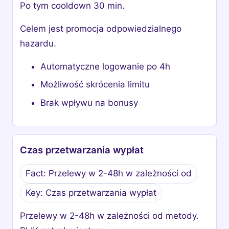
Po tym cooldown 30 min.
Celem jest promocja odpowiedzialnego
hazardu.
Automatyczne logowanie po 4h
Możliwość skrócenia limitu
Brak wpływu na bonusy
Czas przetwarzania wypłat
Fact: Przelewy w 2-48h w zależności od
Key: Czas przetwarzania wypłat
Przelewy w 2-48h w zależności od metody.