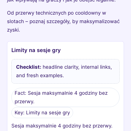
Od przerwy technicznych po cooldowny w
slotach – poznaj szczegóły, by maksymalizować
zyski.
Limity na sesje gry
Checklist:
headline clarity, internal links,
and fresh examples.
Fact: Sesja maksymalnie 4 godziny bez
przerwy.
Key: Limity na sesje gry
Sesja maksymalnie 4 godziny bez przerwy.