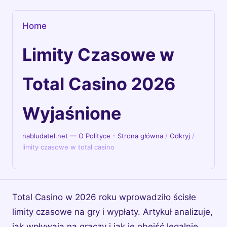
Home
Limity Czasowe w
Total Casino 2026
Wyjaśnione
nabludatel.net — O Polityce - Strona główna
/
Odkryj
/
limity czasowe w total casino
Total Casino w 2026 roku wprowadziło ścisłe
limity czasowe na gry i wypłaty. Artykuł analizuje,
jak wpływają na graczy i jak je obejść legalnie.