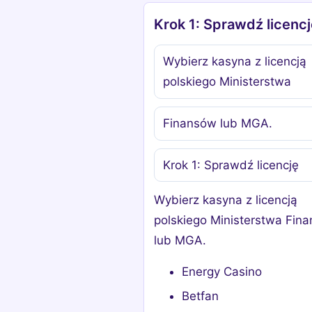
Krok 1: Sprawdź licenc
Wybierz kasyna z licencją
polskiego Ministerstwa
Finansów lub MGA.
Krok 1: Sprawdź licencję
Wybierz kasyna z licencją
polskiego Ministerstwa Fin
lub MGA.
Energy Casino
Betfan