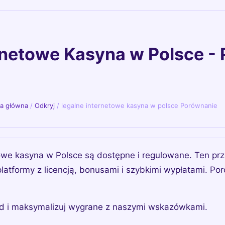
rnetowe Kasyna w Polsce -
na główna
/
Odkryj
/
legalne internetowe kasyna w polsce Porównanie
owe kasyna w Polsce są dostępne i regulowane. Ten pr
latformy z licencją, bonusami i szybkimi wypłatami. Po
kad i maksymalizuj wygrane z naszymi wskazówkami.