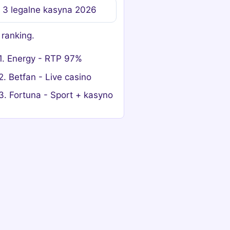
 3 legalne kasyna 2026
ranking.
1. Energy - RTP 97%
2. Betfan - Live casino
3. Fortuna - Sport + kasyno