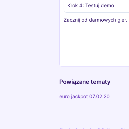
Krok 4: Testuj demo
Zacznij od darmowych gier.
Powiązane tematy
euro jackpot 07.02.20