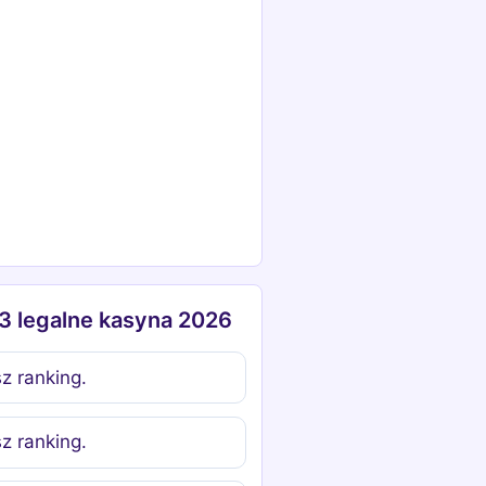
3 legalne kasyna 2026
z ranking.
z ranking.