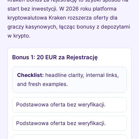
start bez inwestycji. W 2026 roku platforma
kryptowalutowa Kraken rozszerza oferty dla
graczy kasynowych, łącząc bonusy z depozytami
w krypto.
Bonus 1: 20 EUR za Rejestrację
Checklist:
headline clarity, internal links,
and fresh examples.
Podstawowa oferta bez weryfikacji.
Podstawowa oferta bez weryfikacji.