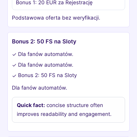
Bonus 1: 20 EUR za Rejestrację
Podstawowa oferta bez weryfikacji.
Bonus 2: 50 FS na Sloty
Dla fanów automatów.
✓
Dla fanów automatów.
✓
Bonus 2: 50 FS na Sloty
✓
Dla fanów automatów.
Quick fact:
concise structure often
improves readability and engagement.