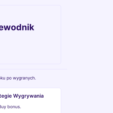
zewodnik
oku po wygranych.
ategie Wygrywania
 Buy bonus.