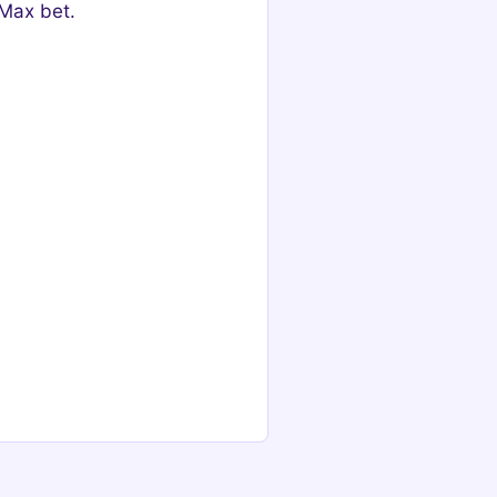
 Max bet.