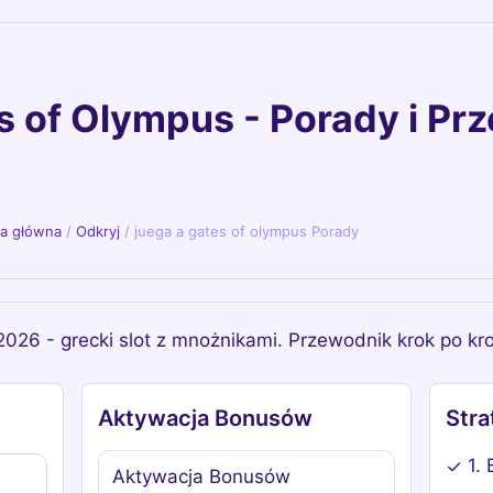
s of Olympus - Porady i Pr
na główna
/
Odkryj
/
juega a gates of olympus Porady
026 - grecki slot z mnożnikami. Przewodnik krok po kr
Aktywacja Bonusów
Str
1.
✓
Aktywacja Bonusów