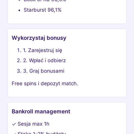
Starburst 96,1%
Wykorzystaj bonusy
1. Zarejestruj się
2. Wpłać i odbierz
3. Graj bonusami
Free spins i depozyt match.
Bankroll management
Sesja max 1h
✓