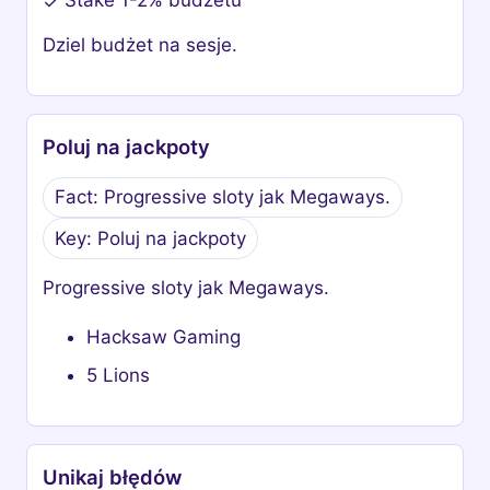
Stake 1-2% budżetu
✓
Dziel budżet na sesje.
Poluj na jackpoty
Fact: Progressive sloty jak Megaways.
Key: Poluj na jackpoty
Progressive sloty jak Megaways.
Hacksaw Gaming
5 Lions
Unikaj błędów