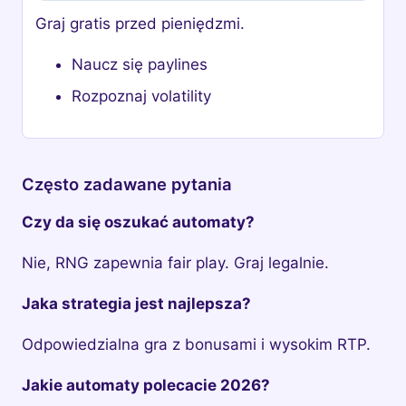
Graj gratis przed pieniędzmi.
Naucz się paylines
Rozpoznaj volatility
Często zadawane pytania
Czy da się oszukać automaty?
Nie, RNG zapewnia fair play. Graj legalnie.
Jaka strategia jest najlepsza?
Odpowiedzialna gra z bonusami i wysokim RTP.
Jakie automaty polecacie 2026?