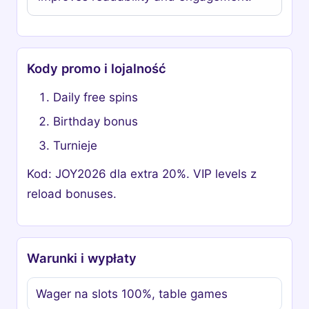
Kody promo i lojalność
Daily free spins
Birthday bonus
Turnieje
Kod: JOY2026 dla extra 20%. VIP levels z
reload bonuses.
Warunki i wypłaty
Wager na slots 100%, table games