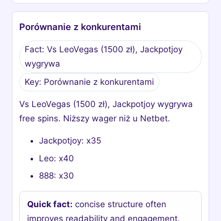
Porównanie z konkurentami
Fact: Vs LeoVegas (1500 zł), Jackpotjoy
wygrywa
Key: Porównanie z konkurentami
Vs LeoVegas (1500 zł), Jackpotjoy wygrywa
free spins. Niższy wager niż u Netbet.
Jackpotjoy: x35
Leo: x40
888: x30
Quick fact:
concise structure often
improves readability and engagement.