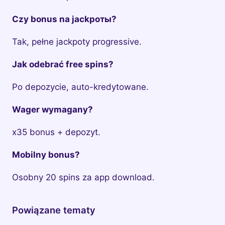
Czy bonus na jackpоты?
Tak, pełne jackpoty progressive.
Jak odebrać free spins?
Po depozycie, auto-kredytowane.
Wager wymagany?
x35 bonus + depozyt.
Mobilny bonus?
Osobny 20 spins za app download.
Powiązane tematy