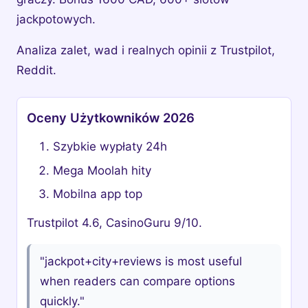
jackpotowych.
Analiza zalet, wad i realnych opinii z Trustpilot,
Reddit.
Oceny Użytkowników 2026
Szybkie wypłaty 24h
Mega Moolah hity
Mobilna app top
Trustpilot 4.6, CasinoGuru 9/10.
"jackpot+city+reviews is most useful
when readers can compare options
quickly."