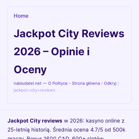
Home
Jackpot City Reviews
2026 – Opinie i
Oceny
nabludatel.net — O Polityce - Strona główna
/
Odkryj
/
jackpot+city+reviews
Jackpot City reviews
w 2026: kasyno online z
25-letnią historią. Średnia ocena 4.7/5 od 500k
graczy. Bonus 1600 CAD, 600+ slotów