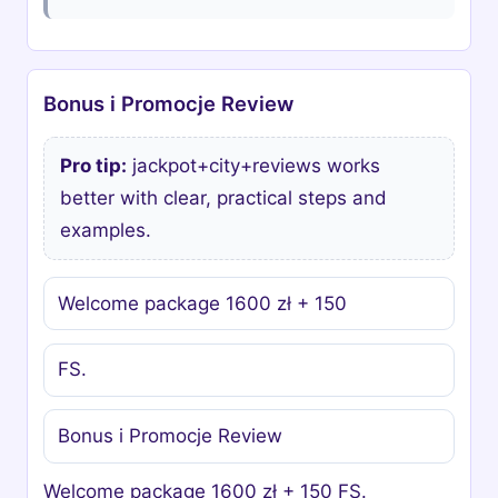
Bonus i Promocje Review
Pro tip:
jackpot+city+reviews works
better with clear, practical steps and
examples.
Welcome package 1600 zł + 150
FS.
Bonus i Promocje Review
Welcome package 1600 zł + 150 FS.