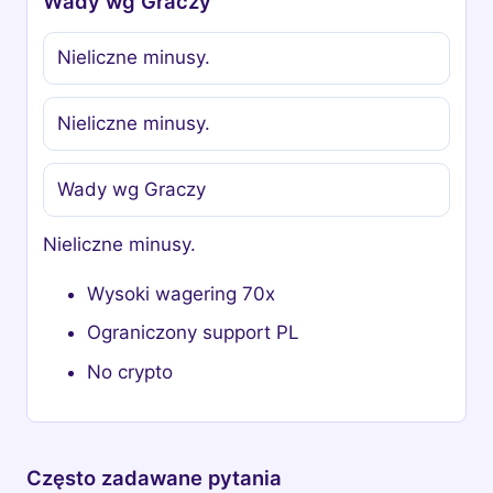
Wady wg Graczy
Nieliczne minusy.
Nieliczne minusy.
Wady wg Graczy
Nieliczne minusy.
Wysoki wagering 70x
Ograniczony support PL
No crypto
Często zadawane pytania