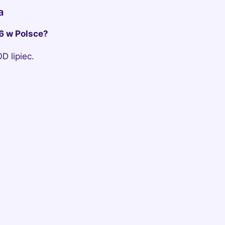
a
6 w Polsce?
D lipiec.