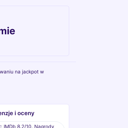
lmie
owaniu na jackpot w
nzje i oceny
t: IMDb 8.2/10. Nagrody