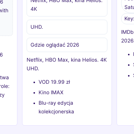
Netflix, HBO Max, kina Helios.
26
Sat
4K
with
Key
UHD.
IMDb
2026
Gdzie oglądać 2026
26
Netflix, HBO Max, kina Helios. 4K
UHD.
stwa
VOD 19.99 zł
role:
Kino IMAX
zy
Blu-ray edycja
kolekcjonerska