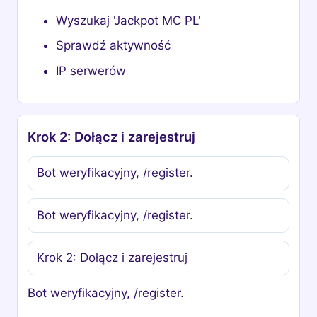
Wyszukaj 'Jackpot MC PL'
Sprawdź aktywność
IP serwerów
Krok 2: Dołącz i zarejestruj
Bot weryfikacyjny, /register.
Bot weryfikacyjny, /register.
Krok 2: Dołącz i zarejestruj
Bot weryfikacyjny, /register.