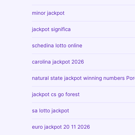
minor jackpot
jackpot significa
schedina lotto online
carolina jackpot 2026
natural state jackpot winning numbers Po
jackpot cs go forest
sa lotto jackpot
euro jackpot 20 11 2026