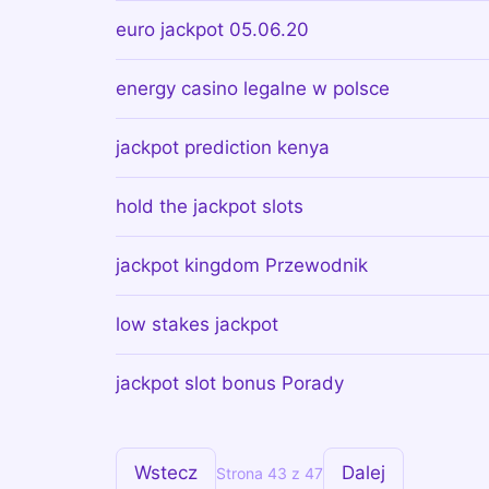
euro jackpot 05.06.20
energy casino legalne w polsce
jackpot prediction kenya
hold the jackpot slots
jackpot kingdom Przewodnik
low stakes jackpot
jackpot slot bonus Porady
Wstecz
Dalej
Strona 43 z 47