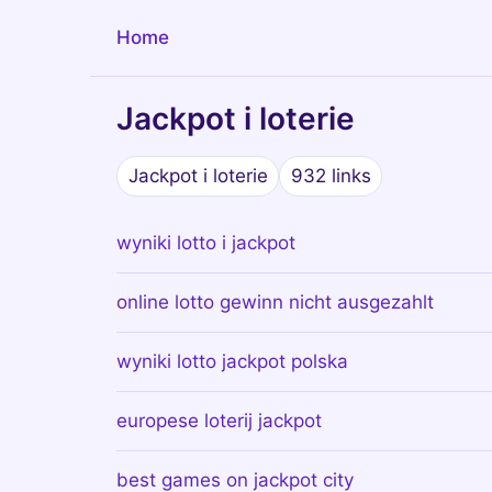
Home
Jackpot i loterie
Jackpot i loterie
932 links
wyniki lotto i jackpot
online lotto gewinn nicht ausgezahlt
wyniki lotto jackpot polska
europese loterij jackpot
best games on jackpot city