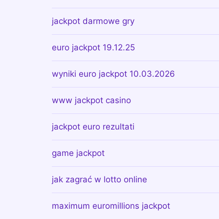
jackpot darmowe gry
euro jackpot 19.12.25
wyniki euro jackpot 10.03.2026
www jackpot casino
jackpot euro rezultati
game jackpot
jak zagrać w lotto online
maximum euromillions jackpot