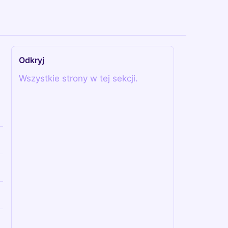
Odkryj
Wszystkie strony w tej sekcji.