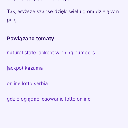
Tak, wyższe szanse dzięki wielu grom dzielącym
pulę.
Powiązane tematy
natural state jackpot winning numbers
jackpot kazuma
online lotto serbia
gdzie oglądać losowanie lotto online