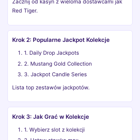
Zacznij od kasyn z wieloma dostawcami jak
Red Tiger.
Krok 2: Popularne Jackpot Kolekcje
1. Daily Drop Jackpots
2. Mustang Gold Collection
3. Jackpot Candle Series
Lista top zestawów jackpotów.
Krok 3: Jak Grać w Kolekcje
1. Wybierz slot z kolekcji