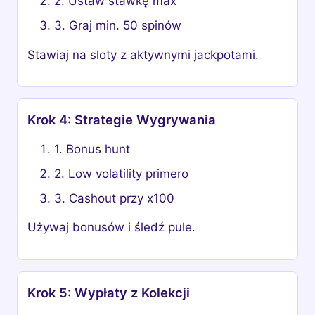
2. Ustaw stawkę max
3. Graj min. 50 spinów
Stawiaj na sloty z aktywnymi jackpotami.
Krok 4: Strategie Wygrywania
1. Bonus hunt
2. Low volatility primero
3. Cashout przy x100
Używaj bonusów i śledź pule.
Krok 5: Wypłaty z Kolekcji