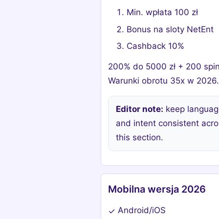
Min. wpłata 100 zł
Bonus na sloty NetEnt
Cashback 10%
200% do 5000 zł + 200 spi
Warunki obrotu 35x w 2026
Editor note:
keep languag
and intent consistent acr
this section.
Mobilna wersja 2026
Android/iOS
✓