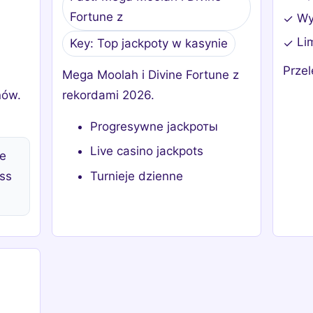
Fortune z
Wy
✓
Li
✓
Key: Top jackpoty w kasynie
Przel
Mega Moolah i Divine Fortune z
rekordami 2026.
nów.
.
Progresywne jackpоты
Live casino jackpots
e
Turnieje dzienne
oss