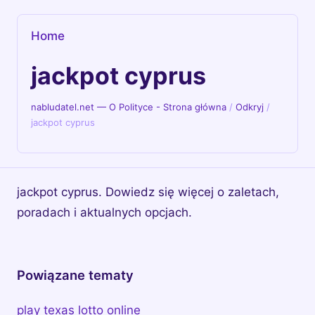
Home
jackpot cyprus
nabludatel.net — O Polityce - Strona główna
/
Odkryj
/
jackpot cyprus
jackpot cyprus. Dowiedz się więcej o zaletach,
poradach i aktualnych opcjach.
Powiązane tematy
play texas lotto online