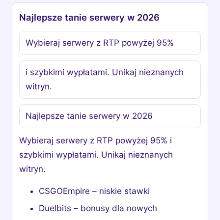
Najlepsze tanie serwery w 2026
Wybieraj serwery z RTP powyżej 95%
i szybkimi wypłatami. Unikaj nieznanych
witryn.
Najlepsze tanie serwery w 2026
Wybieraj serwery z RTP powyżej 95% i
szybkimi wypłatami. Unikaj nieznanych
witryn.
CSGOEmpire – niskie stawki
Duelbits – bonusy dla nowych