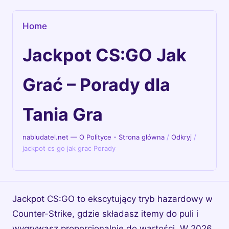
Home
Jackpot CS:GO Jak
Grać – Porady dla
Tania Gra
nabludatel.net — O Polityce - Strona główna
/
Odkryj
/
jackpot cs go jak grac Porady
Jackpot CS:GO to ekscytujący tryb hazardowy w
Counter-Strike, gdzie składasz itemy do puli i
wygrywasz proporcjonalnie do wartości. W 2026