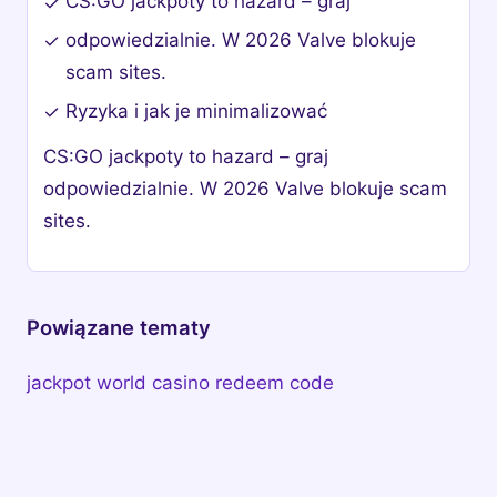
CS:GO jackpoty to hazard – graj
✓
odpowiedzialnie. W 2026 Valve blokuje
✓
scam sites.
Ryzyka i jak je minimalizować
✓
CS:GO jackpoty to hazard – graj
odpowiedzialnie. W 2026 Valve blokuje scam
sites.
Powiązane tematy
jackpot world casino redeem code