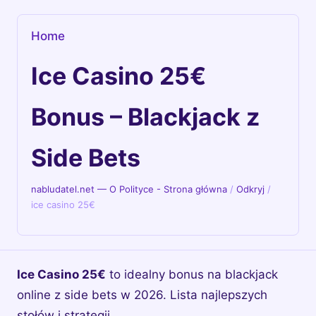
Home
Ice Casino 25€
Bonus – Blackjack z
Side Bets
nabludatel.net — O Polityce - Strona główna
/
Odkryj
/
ice casino 25€
Ice Casino 25€
to idealny bonus na blackjack
online z side bets w 2026. Lista najlepszych
stołów i strategii.