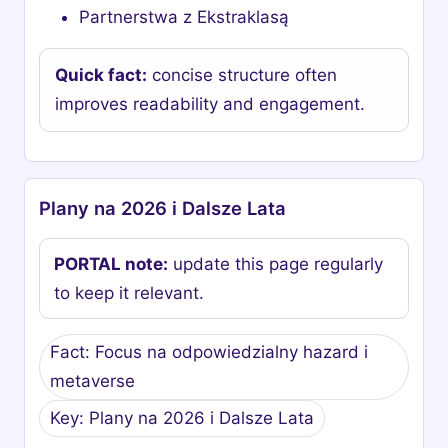
Partnerstwa z Ekstraklasą
Quick fact:
concise structure often
improves readability and engagement.
Plany na 2026 i Dalsze Lata
PORTAL note:
update this page regularly
to keep it relevant.
Fact: Focus na odpowiedzialny hazard i
metaverse
Key: Plany na 2026 i Dalsze Lata