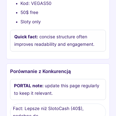
Kod: VEGAS50
50$ free
Sloty only
Quick fact:
concise structure often
improves readability and engagement.
Porównanie z Konkurencją
PORTAL note:
update this page regularly
to keep it relevant.
Fact: Lepsze niż SlotoCash (40$),
podobne do