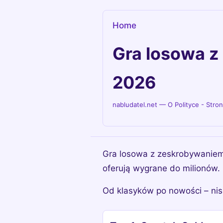
Home
Gra losowa z 
2026
nabludatel.net — O Polityce - Stro
Gra losowa z zeskrobywaniem
oferują wygrane do milionów. 
Od klasyków po nowości – nisk