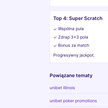
Top 4: Super Scratch
Wspólna pula
✓
Zdrap 3x3 pola
✓
Bonus za match
✓
Progresywny jackpot.
Powiązane tematy
unibet illinois
unibet poker promotions