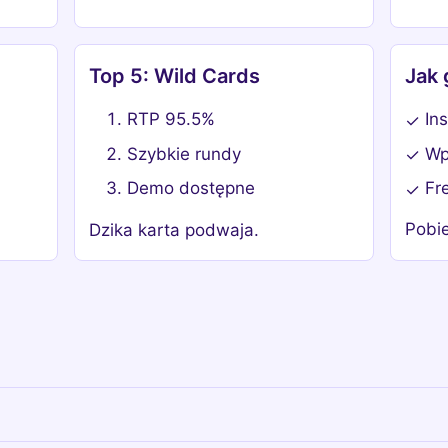
Top 5: Wild Cards
Jak 
RTP 95.5%
Ins
✓
Szybkie rundy
Wp
✓
Demo dostępne
Fr
✓
Pobie
Dzika karta podwaja.