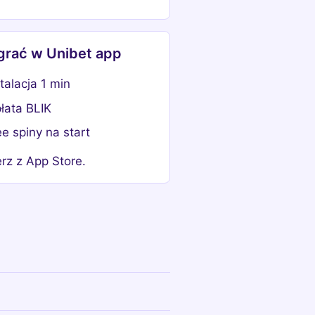
grać w Unibet app
talacja 1 min
łata BLIK
ee spiny na start
rz z App Store.