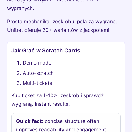
wygranych.
Prosta mechanika: zeskrobuj pola za wygraną.
Unibet oferuje 20+ wariantów z jackpotami.
Jak Grać w Scratch Cards
Demo mode
Auto-scratch
Multi-tickets
Kup ticket za 1-10zł, zeskrob i sprawdź
wygraną. Instant results.
Quick fact:
concise structure often
improves readability and engagement.