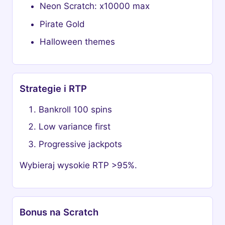
Neon Scratch: x10000 max
Pirate Gold
Halloween themes
Strategie i RTP
Bankroll 100 spins
Low variance first
Progressive jackpots
Wybieraj wysokie RTP >95%.
Bonus na Scratch