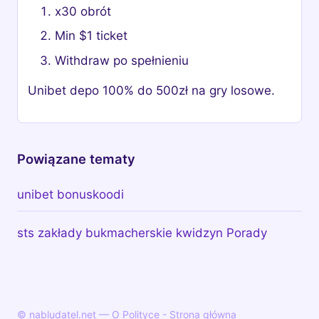
x30 obrót
Min $1 ticket
Withdraw po spełnieniu
Unibet depo 100% do 500zł na gry losowe.
Powiązane tematy
unibet bonuskoodi
sts zakłady bukmacherskie kwidzyn Porady
© nabludatel.net — O Polityce - Strona główna