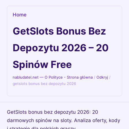
Home
GetSlots Bonus Bez
Depozytu 2026 – 20
Spinów Free
nabludatel.net — O Polityce - Strona główna
/
Odkryj
/
getslots bonus bez depozytu 2026
GetSlots bonus bez depozytu 2026: 20
darmowych spinów na sloty. Analiza oferty, kody
i strategie dla polskich graczy.