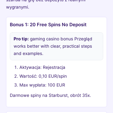
wygranymi.
Bonus 1: 20 Free Spins No Deposit
Pro tip:
gaming casino bonus Przegląd
works better with clear, practical steps
and examples.
Aktywacja: Rejestracja
Wartość: 0,10 EUR/spin
Max wypłata: 100 EUR
Darmowe spiny na Starburst, obrót 35x.