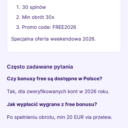
30 spinów
Min obrót 30x
Promo code: FREE2026
Specjalna oferta weekendowa 2026.
Często zadawane pytania
Czy bonusy free są dostępne w Polsce?
Tak, dla zweryfikowanych kont w 2026 roku.
Jak wypłacić wygrane z free bonusu?
Po spełnieniu obrotu, min 20 EUR via przelew.