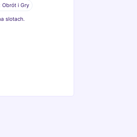
 Obrót i Gry
a slotach.