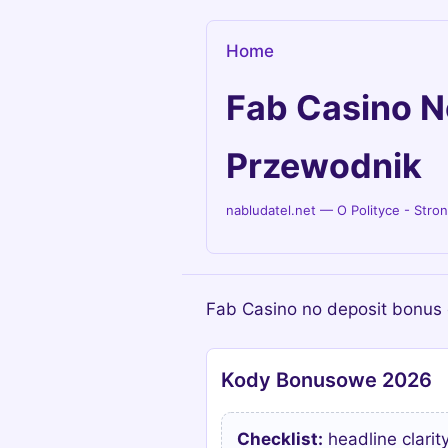
Home
Fab Casino N
Przewodnik
nabludatel.net — O Polityce - Stro
Fab Casino no deposit bonus 
Kody Bonusowe 2026
Checklist:
headline clarity