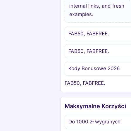
internal links, and fresh
examples.
FAB50, FABFREE.
FAB50, FABFREE.
Kody Bonusowe 2026
FAB50, FABFREE.
Maksymalne Korzyści
Do 1000 zł wygranych.