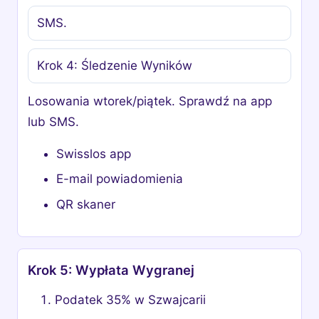
SMS.
Krok 4: Śledzenie Wyników
Losowania wtorek/piątek. Sprawdź na app
lub SMS.
Swisslos app
E-mail powiadomienia
QR skaner
Krok 5: Wypłata Wygranej
Podatek 35% w Szwajcarii