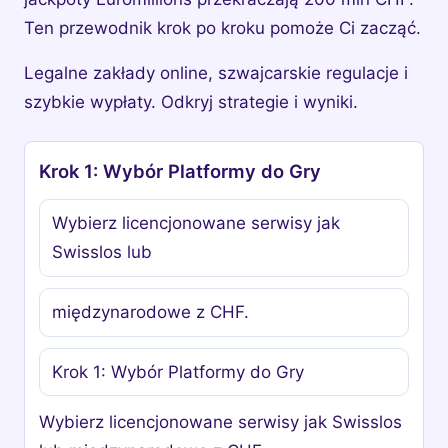
Ten przewodnik krok po kroku pomoże Ci zacząć.
Legalne zakłady online, szwajcarskie regulacje i
szybkie wypłaty. Odkryj strategie i wyniki.
Krok 1: Wybór Platformy do Gry
Wybierz licencjonowane serwisy jak
Swisslos lub
międzynarodowe z CHF.
Krok 1: Wybór Platformy do Gry
Wybierz licencjonowane serwisy jak Swisslos