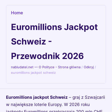
Home
Euromillions Jackpot
Schweiz -
Przewodnik 2026
nabludatel.net — O Polityce - Strona główna
/
Odkryj
/
euromillions jackpot schweiz
Euromillions jackpot Schweiz
– graj z Szwajcarii
w największe loterie Europy. W 2026 roku
jackpoty Euromillions przekraczają 200 mln CHF.