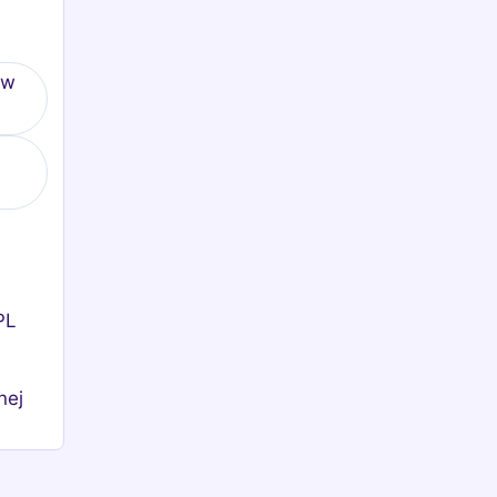
ów
z
PL
nej