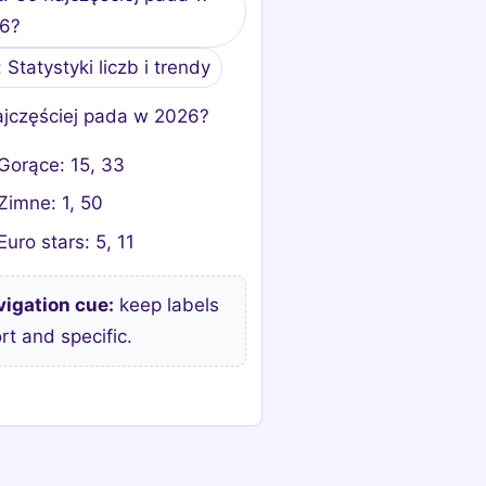
6?
 Statystyki liczb i trendy
ajczęściej pada w 2026?
Gorące: 15, 33
Zimne: 1, 50
Euro stars: 5, 11
igation cue:
keep labels
rt and specific.