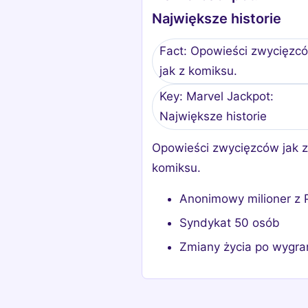
Największe historie
Fact: Opowieści zwycięzc
jak z komiksu.
Key: Marvel Jackpot:
Największe historie
Opowieści zwycięzców jak 
komiksu.
Anonimowy milioner z 
Syndykat 50 osób
Zmiany życia po wygra