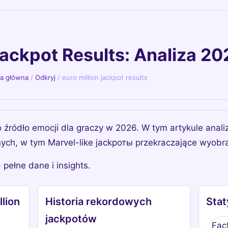
Jackpot Results: Analiza 20
na główna
/
Odkryj
/
euro million jackpot results
to źródło emocji dla graczy w 2026. W tym artykule anali
nych, w tym Marvel-like jackpоты przekraczające wyobr
- pełne dane i insights.
llion
Historia rekordowych
Stat
jackpotów
Fac