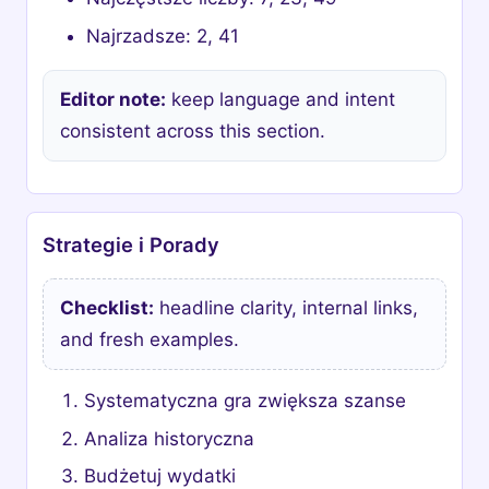
Najrzadsze: 2, 41
Editor note:
keep language and intent
consistent across this section.
Strategie i Porady
Checklist:
headline clarity, internal links,
and fresh examples.
Systematyczna gra zwiększa szanse
Analiza historyczna
Budżetuj wydatki