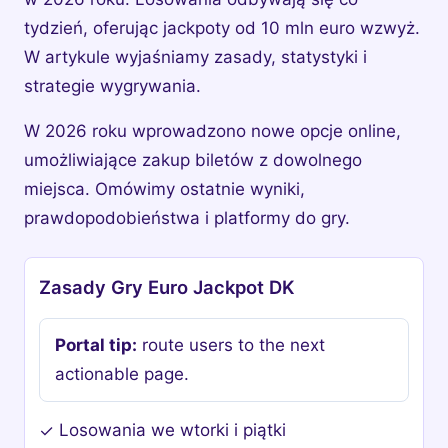
tydzień, oferując jackpoty od 10 mln euro wzwyż.
W artykule wyjaśniamy zasady, statystyki i
strategie wygrywania.
W 2026 roku wprowadzono nowe opcje online,
umożliwiające zakup biletów z dowolnego
miejsca. Omówimy ostatnie wyniki,
prawdopodobieństwa i platformy do gry.
Zasady Gry Euro Jackpot DK
Portal tip:
route users to the next
actionable page.
Losowania we wtorki i piątki
✓