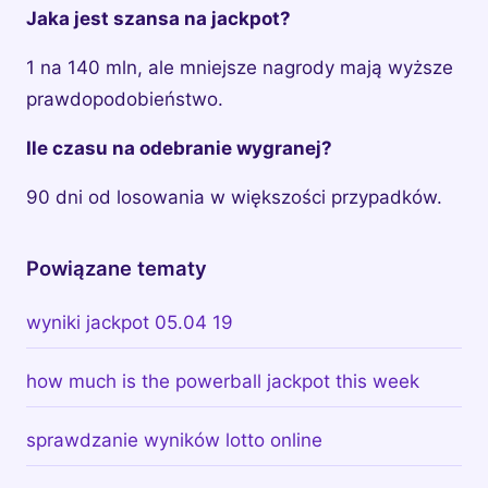
Jaka jest szansa na jackpot?
1 na 140 mln, ale mniejsze nagrody mają wyższe
prawdopodobieństwo.
Ile czasu na odebranie wygranej?
90 dni od losowania w większości przypadków.
Powiązane tematy
wyniki jackpot 05.04 19
how much is the powerball jackpot this week
sprawdzanie wyników lotto online