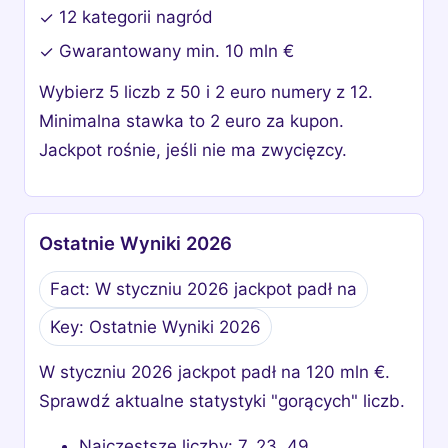
12 kategorii nagród
✓
Gwarantowany min. 10 mln €
✓
Wybierz 5 liczb z 50 i 2 euro numery z 12.
Minimalna stawka to 2 euro za kupon.
Jackpot rośnie, jeśli nie ma zwycięzcy.
Ostatnie Wyniki 2026
Fact: W styczniu 2026 jackpot padł na
Key: Ostatnie Wyniki 2026
W styczniu 2026 jackpot padł na 120 mln €.
Sprawdź aktualne statystyki "gorących" liczb.
Najczęstsze liczby: 7, 23, 49