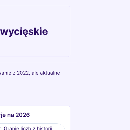
 zwycięskie
wanie z 2022, ale aktualne
je na 2026
: Granie liczb z historii