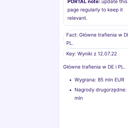
PORTAL note:
update this
page regularly to keep it
relevant.
Fact: Główne trafienia w DE
PL.
Key: Wyniki z 12.07.22
Główne trafienia w DE i PL.
Wygrana: 85 mln EUR
Nagrody drugorzędne: 
mln