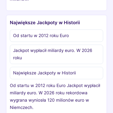
Największe Jackpoty w Historii
Od startu w 2012 roku Euro
Jackpot wypłacił miliardy euro. W 2026
roku
Największe Jackpoty w Historii
Od startu w 2012 roku Euro Jackpot wypłacił
miliardy euro. W 2026 roku rekordowa
wygrana wyniosła 120 milionów euro w
Niemczech.