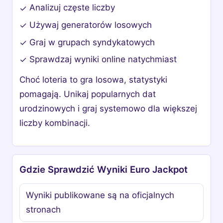
Analizuj częste liczby
✓
Używaj generatorów losowych
✓
Graj w grupach syndykatowych
✓
Sprawdzaj wyniki online natychmiast
✓
Choć loteria to gra losowa, statystyki
pomagają. Unikaj popularnych dat
urodzinowych i graj systemowo dla większej
liczby kombinacji.
Gdzie Sprawdzić Wyniki Euro Jackpot
Wyniki publikowane są na oficjalnych
stronach