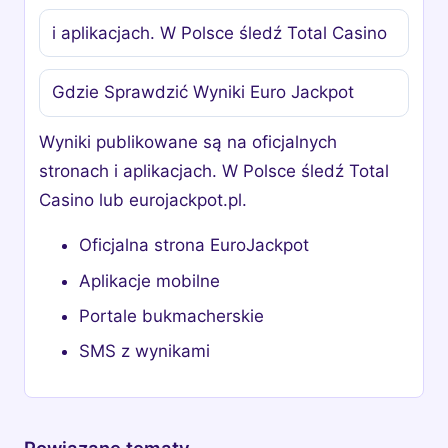
i aplikacjach. W Polsce śledź Total Casino
Gdzie Sprawdzić Wyniki Euro Jackpot
Wyniki publikowane są na oficjalnych
stronach i aplikacjach. W Polsce śledź Total
Casino lub eurojackpot.pl.
Oficjalna strona EuroJackpot
Aplikacje mobilne
Portale bukmacherskie
SMS z wynikami