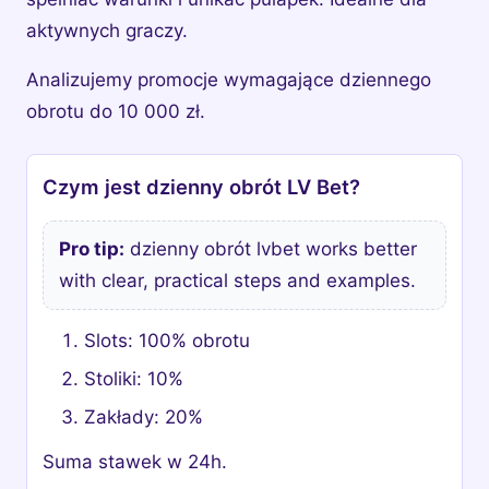
aktywnych graczy.
Analizujemy promocje wymagające dziennego
obrotu do 10 000 zł.
Czym jest dzienny obrót LV Bet?
Pro tip:
dzienny obrót lvbet works better
with clear, practical steps and examples.
Slots: 100% obrotu
Stoliki: 10%
Zakłady: 20%
Suma stawek w 24h.