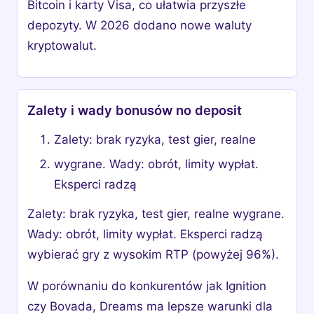
Bitcoin i karty Visa, co ułatwia przyszłe
depozyty. W 2026 dodano nowe waluty
kryptowalut.
Zalety i wady bonusów no deposit
Zalety: brak ryzyka, test gier, realne
wygrane. Wady: obrót, limity wypłat.
Eksperci radzą
Zalety: brak ryzyka, test gier, realne wygrane.
Wady: obrót, limity wypłat. Eksperci radzą
wybierać gry z wysokim RTP (powyżej 96%).
W porównaniu do konkurentów jak Ignition
czy Bovada, Dreams ma lepsze warunki dla