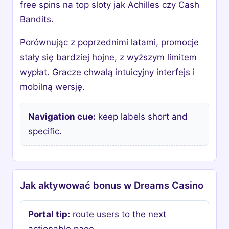
free spins na top sloty jak Achilles czy Cash
Bandits.
Porównując z poprzednimi latami, promocje
stały się bardziej hojne, z wyższym limitem
wypłat. Gracze chwalą intuicyjny interfejs i
mobilną wersję.
Navigation cue:
keep labels short and
specific.
Jak aktywować bonus w Dreams Casino
Portal tip:
route users to the next
actionable page.