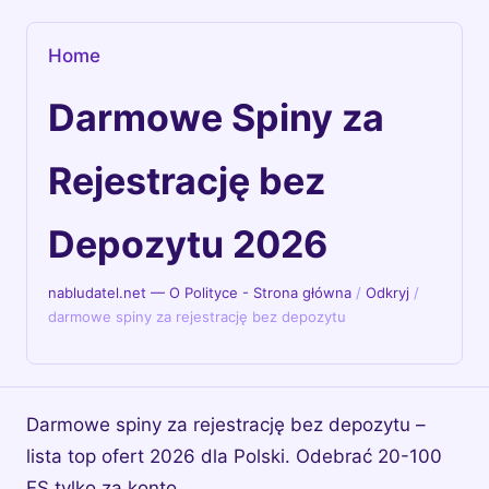
Home
Darmowe Spiny za
Rejestrację bez
Depozytu 2026
nabludatel.net — O Polityce - Strona główna
/
Odkryj
/
darmowe spiny za rejestrację bez depozytu
Darmowe spiny za rejestrację bez depozytu –
lista top ofert 2026 dla Polski. Odebrać 20-100
FS tylko za konto.