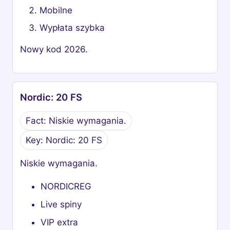
Mobilne
Wypłata szybka
Nowy kod 2026.
Nordic: 20 FS
Fact: Niskie wymagania.
Key: Nordic: 20 FS
Niskie wymagania.
NORDICREG
Live spiny
VIP extra