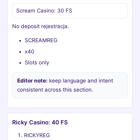
Scream Casino: 30 FS
No deposit rejestracja.
SCREAMREG
x40
Slots only
Editor note:
keep language and intent
consistent across this section.
Ricky Casino: 40 FS
RICKYREG