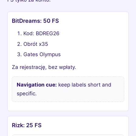
BitDreams: 50 FS
Kod: BDREG26
Obrót x35
Gates Olympus
Za rejestrację, bez wpłaty.
Navigation cue:
keep labels short and
specific.
Rizk: 25 FS