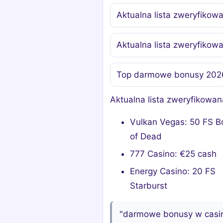
Aktualna lista zweryfikow
Aktualna lista zweryfikow
Top darmowe bonusy 202
Aktualna lista zweryfikowan
Vulkan Vegas: 50 FS B
of Dead
777 Casino: €25 cash
Energy Casino: 20 FS
Starburst
"darmowe bonusy w casi