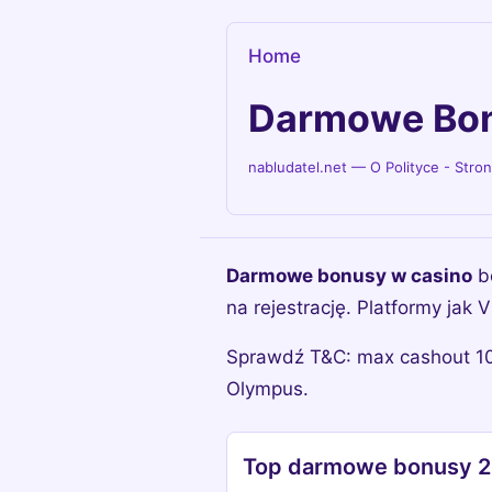
Home
Darmowe Bonu
nabludatel.net — O Polityce - Stro
Darmowe bonusy w casino
be
na rejestrację. Platformy jak
Sprawdź T&C: max cashout 100
Olympus.
Top darmowe bonusy 